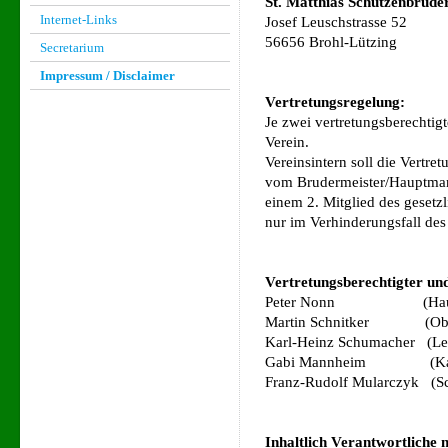
St. Matthias Schützenbrude
Internet-Links
Josef Leuschstrasse 52
56656 Brohl-Lützing
Secretarium
Impressum / Disclaimer
Vertretungsregelung:
Je zwei vertretungsberechtigt
Verein.
Vereinsintern soll die Vertr
vom Brudermeister/Hauptma
einem 2. Mitglied des geset
nur im Verhinderungsfall des 
Vertretungsberechtigter und
Peter Nonn (Hauptman
Martin Schnitker (Ober
Karl-Heinz Schumacher (Le
Gabi Mannheim (Kass
Franz-Rudolf Mularczyk (Sch
Inhaltlich Verantwortliche 