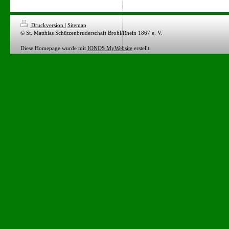
Druckversion
|
Sitemap
© St. Matthias Schützenbruderschaft Brohl/Rhein 1867 e. V.
Diese Homepage wurde mit
IONOS MyWebsite
erstellt.