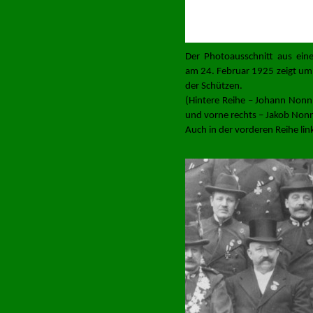
Der Photoausschnitt aus ein
am 24. Februar 1925 zeigt um
der Schützen.
(Hintere Reihe – Johann Nonn
und vorne rechts – Jakob Nonn
Auch in der vorderen Reihe lin