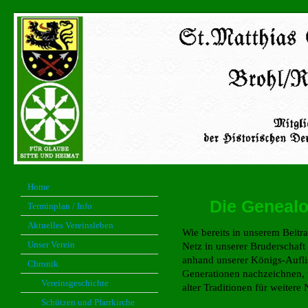
Home
Die Genealo
Terminplan / Info
Aktuelles Vereinsleben
Wie bereits in unserem Beitr
Unser Verein
Netz in unserer Bruderschaf
anhand unserer Königs-Aufli
Chronik
Generationen nachzeichnen, 
Vereinsgeschichte
alter Traditionen für weite
Schützen und Pfarrkirche