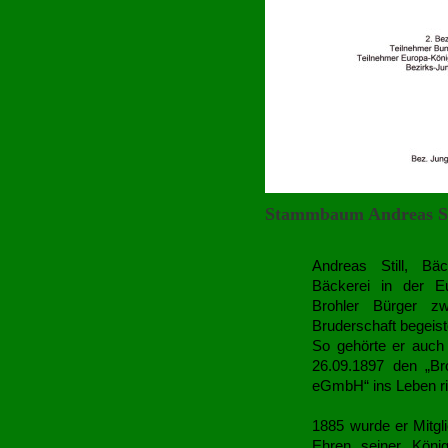
Stammbaum Andreas St
Andreas Still, Bä
Bäckerei in der E
Brohler Bürger zw
Bruderschaft begeist
So gehörte er auch
26.09.1897 den „Br
eGmbH“ ins Leben ri
1885 wurde er Mitgl
Ehren seiner Köni