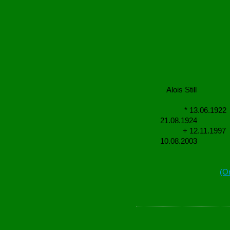
Alois Stil
* 13.0
21.08.1924
+ 12.11.1
10.08.2003
König 1
(O