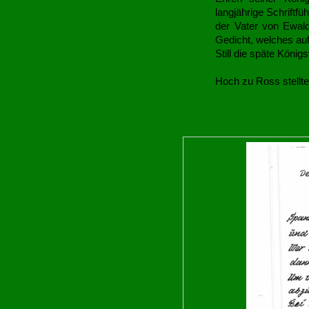
langjährige Schrift
der Vater von Ewal
Gedicht, welches auf
Still die späte König
Hoch zu Ross stellte