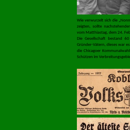
Wie verwurzelt sich die „Nonn
zeigten, sollte nachstehende
vom Matthiastag, dem 24. Feb
Die Gesellschaft bestand 6
Gründer-Vätern, dieses war es
die Chicagoer Kommunalwahlen
Schützen im Verbreitungsgebie