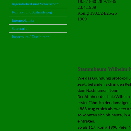
18.8.1860-28.9.19
Jugendarbeit und Schießsport
23.4.1939
Kontakt und Anfahrtsweg
König 1903/24/
1969
Internet-Links
Secretarium
Impressum / Disclaimer
Hubert-Jos
20.03.
König 
Stammbaum Wilhelm 
Wie das Gründungsprotokoll u
zeigt, befanden sich in den Re
dem Nachnamen Nonn.
Der Ahnherr der Linie Wilhelm
erster Fähnrich der damaligen 
1868 trug er sich als zweiter 
so konnten sich bis heute, in 4
eintragen.
So als 117. König 1998 Peter