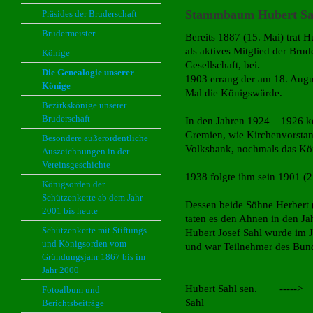
Stammbaum Hubert Sah
Präsides der Bruderschaft
Brudermeister
Bereits 1887 (15. Mai) trat 
als aktives Mitglied der Bru
Könige
Gesellschaft, bei.
Die Genealogie unserer
1903 errang der am 18. Augu
Könige
Mal die Königswürde.
Bezirkskönige unserer
Bruderschaft
In den Jahren 1924 – 1926 ko
Gremien, wie Kirchenvorstan
Besondere außerordentliche
Volksbank, nochmals das Kön
Auszeichnungen in der
Vereinsgeschichte
1938 folgte ihm sein 1901 (2
Königsorden der
Schützenkette ab dem Jahr
Dessen beide Söhne Herbert 
2001 bis heute
taten es den Ahnen in den J
Schützenkette mit Stiftungs.-
Hubert Josef Sahl wurde im J
und Königsorden vom
und war Teilnehmer des Bund
Gründungsjahr 1867 bis im
Jahr 2000
Hubert Sahl sen. -----
Fotoalbum und
Sahl
Berichtsbeiträge